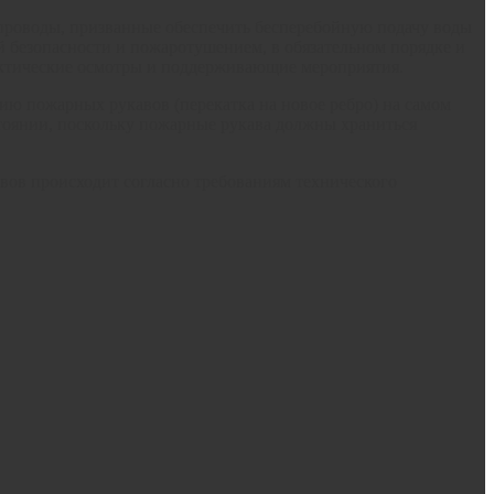
бопроводы, призванные обеспечить бесперебойную подачу воды
й безопасности и пожаротушением, в обязательном порядке и
лактические осмотры и поддерживающие мероприятия.
ю пожарных рукавов (перекатка на новое ребро) на самом
тоянии, поскольку пожарные рукава должны храниться
вов происходит согласно требованиям технического