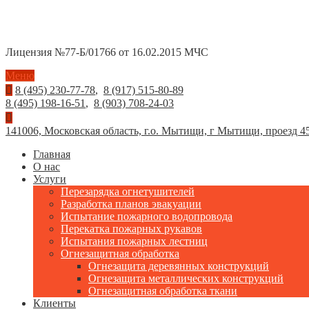
Лицензия №77-Б/01766 от 16.02.2015 МЧС
Меню
8 (495) 230-77-78
,
8 (917) 515-80-89
8 (495) 198-16-51
,
8 (903) 708-24-03
141006, Московская область, г.о. Мытищи, г Мытищи, проезд 453
Главная
О нас
Услуги
Перезарядка огнетушителей
Разработка планов эвакуации
Испытание пожарного водопровода
Перекатка пожарных рукавов
Испытания пожарных лестниц
Огнезащитная обработка
Огнезащита деревянных конструкций
Огнезащита металлических конструкций
Огнезащитная обработка ткани
Клиенты