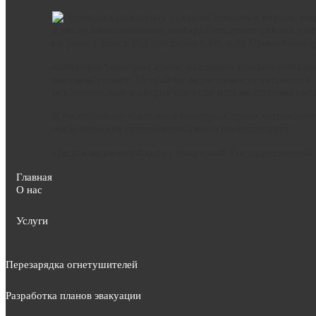
Пожарные рукава, нах
к месту возникновения пожара.Пожарные рукава, как
не реже 1 раза в год (согласно п.89, п.91 Правил 
Компания Маэстро-Сервис оказывает профессиональн
высоком уровне. Подобные меры помогут увеличить 
исключительно в свернутом виде или же должны быт
В своей работе Компания Маэстро-Сервис использует
обслуживания противопожарного оборудования.
Наша компания обладает лицензией Государственной
Главная
О нас
Услуги
Перезарядка огнетушителей
Разработка планов эвакуации