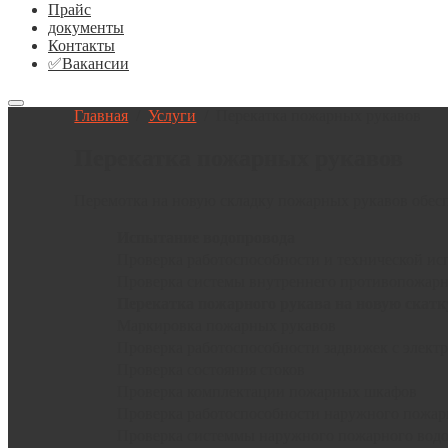
Прайс
документы
Контакты
✅Вакансии
Главная
/
Услуги
/
Перекатка пожарных рукавов
Перекатка пожарных рукавов
Перемотка на новую складку пожарных рукавов обесп
Испытание
водопровода
Проверка работоспособности и технической и
Проверка системы внутреннего противопожарно
Перекатка
пожарного
рукава
на новую скатку
Маркировка пожарных рукавов
Проверка работоспособности задвижек с элект
Проверка состояния стоков
Проверка комплектации пожарных шкафов
Проверка работоспособности наружного пожар
Проверка системмы наружного пожарного водоп