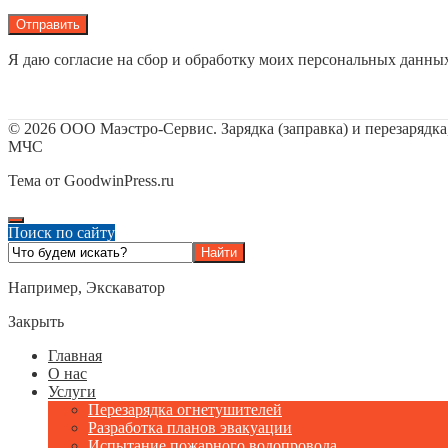
Я даю согласие на сбор и обработку моих персональных данны
©
2026
ООО Маэстро-Сервис. Зарядка (заправка) и перезарядк
МЧС
Тема от GoodwinPress.ru
Поиск по сайту
Например,
Экскаватор
Закрыть
Главная
О нас
Услуги
Перезарядка огнетушителей
Разработка планов эвакуации
Испытание пожарного водопровода