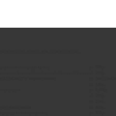
ечивает более долгий срок их эксплуатации.
справности пожарных кранов
шт.
500р.
го водопровода (проверка в контрольной точке)
шт.
500р.
 d.51/d.66/77 (с маркировкой)
шт.
300/370/42
шт.
100р.
роприводом
шт.
6,000р.
шт.
500р.
шт.
250р.
ного водопровода
шт.
850р.
ровода на напор и расход
шт.
850р.