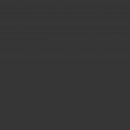
одящиеся в расчете и резерве, представляют собой гибкие тру
 и все оборудование, связанное с обеспечением противопожарно
пожарной безопасности в РФ ППБ 01-03) должны проходить профи
ую услугу по освидетельствованию и техническому обслуживани
срок службы пожарных рукавов и сохранить их в исправном сос
ь намотаны на катушку.
 высококлассные современные станки, перекатка пожарных рука
 противопожарной службы на проведение подобного рода услуг.