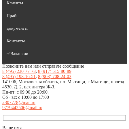
Клиенты
Прайс
документы
Контакты
✅Вакансии
Позвоните нам или отправьте сообщение
8 (495) 230-77-78
,
8 (917) 515-80-89
8 (495) 198-16-51
,
8 (903) 708-24-03
141006, Московская область, г.о. Мытищи, г Мытищи, проезд
4530, Д. 2, цех литера Ж-З.
Пн-пт: с 09:00 до 20:00,
Сб - вс: с 10:00 до 17:00
2307778@mail.ru
9779442506@mail.ru
Ваше имя