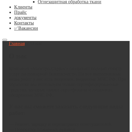
Огнезащитная обработка ткани
Клиенты
Прайс
документы
Контакты
✅Вакансии
Главная
/
О нас
О нас
Компания «Маэстро-Сервис» оказывает полный спектр
услуг по пожарной безопасности. На все выполняемые
виды работ у нас есть лицензии, выданные МЧС РФ. При
обработке мы используем только сертифицированные
средства, которые имеют сертификаты и лицензии,
ободренные МЧС РФ.
У нас вы сможете заказать следующие виды
работ:
— Ремонт, зарядку и перезаправку огнетушителей.
— Перекатку пожарных рукавов.