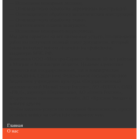
— Испытание пожарных лестниц.
— Огнезащитную обработку деревянных конструкций.
— Огнезащитную обработку металлических конструкций.
— Огнезащитную обработку ткани.
— Изготовление планов эвакуации.
— Испытание пожарного водопровода.
Мы даем гарантии на все оказанные услуги. По окончанию
работ вы получаете полный пакет документов, который
также включает копию лицензии на проведение,
выданную МЧС РФ.
Компания ООО «Маэстро-Сервис» больше 10 лет работает
в Москве и Московской области. Нашими клиентами
являются как государственные, так и коммерческие
учреждения. Среди них: Федеральное государственное
бюджетное учреждение культуры «Государственный
академический Малый театр России», АО «ВДНХ», ОАО
«РЖД», аэропорт Шереметьево, АО «Почта России»,
Федеральная таможенная служба, АО «Красная Звезда» и
многие другие.
Чтобы заказать услуги по пожарной безопасности, просто
оставьте заявку на сайте или позвоните нам.
Главная
О нас