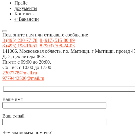
Прайс
документы
Контакты
✅Вакансии
Позвоните нам или отправьте сообщение
8 (495) 230-77-78
,
8 (917) 515-80-89
8 (495) 198-16-51
,
8 (903) 708-24-03
141006, Московская область, г.о. Мытищи, г Мытищи, проезд 4
Д. 2, цех литера Ж-З.
Пн-пт: с 09:00 до 20:00,
Сб - вс: с 10:00 до 17:00
2307778@mail.ru
9779442506@mail.ru
Ваше имя
Ваш e-mail
Чем мы можем помочь?