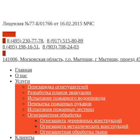
Лицензия №77-Б/01766 от 16.02.2015 МЧС
Меню
8 (495) 230-77-78
,
8 (917) 515-80-89
8 (495) 198-16-51
,
8 (903) 708-24-03
141006, Московская область, г.о. Мытищи, г Мытищи, проезд 453
Главная
О нас
Услуги
Перезарядка огнетушителей
Разработка планов эвакуации
Испытание пожарного водопровода
Перекатка пожарных рукавов
Испытания пожарных лестниц
Огнезащитная обработка
Огнезащита деревянных конструкций
Огнезащита металлических конструкций
Огнезащитная обработка ткани
Клиенты